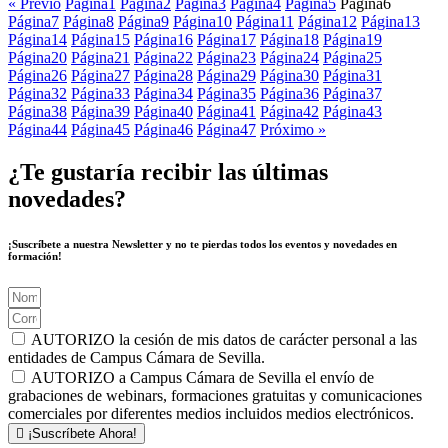
« Previo
Página
1
Página
2
Página
3
Página
4
Página
5
Página
6
Página
7
Página
8
Página
9
Página
10
Página
11
Página
12
Página
13
Página
14
Página
15
Página
16
Página
17
Página
18
Página
19
Página
20
Página
21
Página
22
Página
23
Página
24
Página
25
Página
26
Página
27
Página
28
Página
29
Página
30
Página
31
Página
32
Página
33
Página
34
Página
35
Página
36
Página
37
Página
38
Página
39
Página
40
Página
41
Página
42
Página
43
Página
44
Página
45
Página
46
Página
47
Próximo »
¿Te gustaría recibir las últimas
novedades?
¡Suscríbete a nuestra Newsletter y no te pierdas todos los eventos y novedades en
formación!
AUTORIZO la cesión de mis datos de carácter personal a las
entidades de Campus Cámara de Sevilla.
AUTORIZO a Campus Cámara de Sevilla el envío de
grabaciones de webinars, formaciones gratuitas y comunicaciones
comerciales por diferentes medios incluidos medios electrónicos.
¡Suscríbete Ahora!