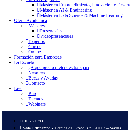
Máster en Emprendimiento, Innovación y Desarr
Máster en AI & Engineering
Máster en Data Science & Machine Learning
Oferta Académica
Másteres
Presenciales
Videopresenciales
Expertos
Cursos
Online
Formación para Empresas
La Escuela
¿A qué precio pretendes trabajar?
Nosotros
Becas y Ayudas
Contacto
Live
Blog
Eventos
Webinars
610 280 789
Sede Cruzcampo - Avenida del Greco, s/n · 41007 – Sevilla