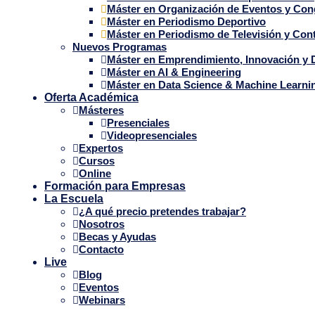
Máster en Organización de Eventos y Co
Máster en Periodismo Deportivo
Máster en Periodismo de Televisión y Con
Nuevos Programas
Máster en Emprendimiento, Innovación y 
Máster en AI & Engineering
Máster en Data Science & Machine Learni
Oferta Académica
Másteres
Presenciales
Videopresenciales
Expertos
Cursos
Online
Formación para Empresas
La Escuela
¿A qué precio pretendes trabajar?
Nosotros
Becas y Ayudas
Contacto
Live
Blog
Eventos
Webinars