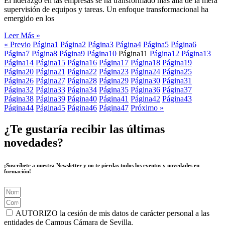
El liderazgo en las empresas se ha transformado más allá de la mera
supervisión de equipos y tareas. Un enfoque transformacional ha
emergido en los
Leer Más »
« Previo
Página
1
Página
2
Página
3
Página
4
Página
5
Página
6
Página
7
Página
8
Página
9
Página
10
Página
11
Página
12
Página
13
Página
14
Página
15
Página
16
Página
17
Página
18
Página
19
Página
20
Página
21
Página
22
Página
23
Página
24
Página
25
Página
26
Página
27
Página
28
Página
29
Página
30
Página
31
Página
32
Página
33
Página
34
Página
35
Página
36
Página
37
Página
38
Página
39
Página
40
Página
41
Página
42
Página
43
Página
44
Página
45
Página
46
Página
47
Próximo »
¿Te gustaría recibir las últimas
novedades?
¡Suscríbete a nuestra Newsletter y no te pierdas todos los eventos y novedades en
formación!
AUTORIZO la cesión de mis datos de carácter personal a las
entidades de Campus Cámara de Sevilla.