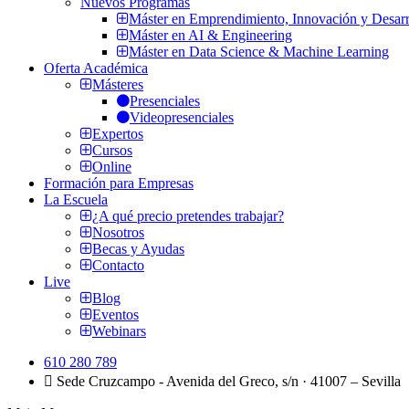
Nuevos Programas
Máster en Emprendimiento, Innovación y Desarr
Máster en AI & Engineering
Máster en Data Science & Machine Learning
Oferta Académica
Másteres
Presenciales
Videopresenciales
Expertos
Cursos
Online
Formación para Empresas
La Escuela
¿A qué precio pretendes trabajar?
Nosotros
Becas y Ayudas
Contacto
Live
Blog
Eventos
Webinars
610 280 789
Sede Cruzcampo - Avenida del Greco, s/n · 41007 – Sevilla