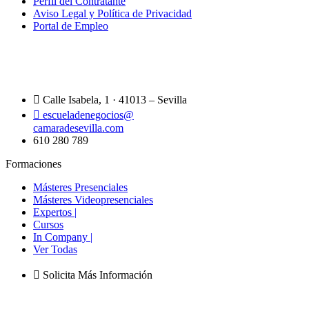
Perfil del Contratante
Aviso Legal y Política de Privacidad
Portal de Empleo
Calle Isabela, 1 · 41013 – Sevilla
escueladenegocios@
camaradesevilla.com
610 280 789
Formaciones
Másteres Presenciales
Másteres Videopresenciales
Expertos |
Cursos
In Company |
Ver Todas
Solicita Más Información