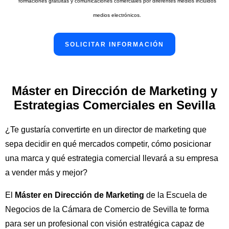
formaciones gratuitas y comunicaciones comerciales por diferentes medios incluidos
medios electrónicos.
Joaquín Ágreda Yécora
Máster en Dirección de Marketing y
DTOR. DE PROYECTOS DE CAPTURA Y ANÁLISIS DE
Estrategias Comerciales en Sevilla
INFORMACIÓN. MARKET&SOCIAL INTELLIGENCE. TRABAJA
EN EL INSTITUTO DE MARKETING Y COMUNICACIÓN O
¿Te gustaría convertirte en un director de marketing que
PEPSICO ESPAÑA, ENTRE OTRAS EMPRESAS.
sepa decidir en qué mercados competir, cómo posicionar
una marca y qué estrategia comercial llevará a su empresa
a vender más y mejor?
El
Máster en Dirección de Marketing
de la Escuela de
Negocios de la Cámara de Comercio de Sevilla te forma
para ser un profesional con visión estratégica capaz de