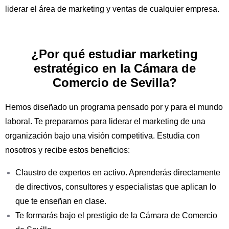
liderar el área de marketing y ventas de cualquier empresa.
¿Por qué estudiar marketing
Eduardo Martín Cardona
estratégico en la Cámara de
GERENTE DE MEDIA MARKT. HA OCUPADO CARGOS DE
Comercio de Sevilla?
DIRECCIÓN EN ZARA, EN EL GRUPO INDITEX, PULL& BEAR
Hemos diseñado un programa pensado por y para el mundo
VICTORIO Y LUCCHINO, VILAMAR. EXPERTO EN DIRECCIÓ
laboral. Te preparamos para liderar el marketing de una
DE EMPRESAS (RETAIL).
organización bajo una visión competitiva. Estudia con
nosotros y recibe estos beneficios:
Claustro de expertos en activo. Aprenderás directamente
de directivos, consultores y especialistas que aplican lo
que te enseñan en clase.
Te formarás bajo el prestigio de la Cámara de Comercio