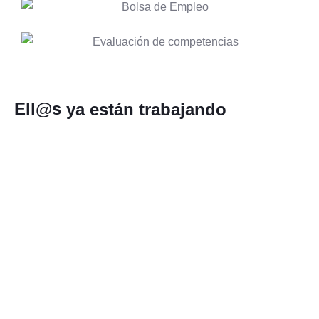
Ell@s
ya están trabajando
Descubrí el apasionante mundo del marketing, al
fin y al cabo cualquier actividad de nuestro día a
día es puro marketing. Fue una fuente de
contactos tanto con docentes como de