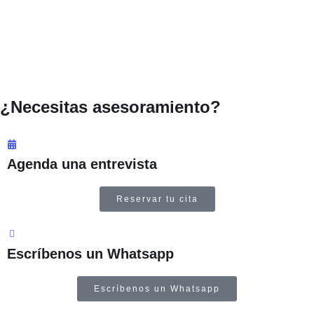
compañeros de diferentes sectores, con muchos
de los cuales sigo manteniendo relación.
Juan Carlos Hermosin
“
¿Necesitas asesoramiento?
Responsable de compras Reyvarsur
Agenda una entrevista
Reservar tu cita
Escríbenos un Whatsapp
Escríbenos un Whatsapp