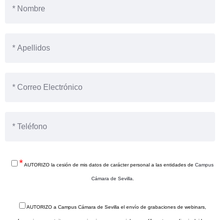
Rosa Rodríguez
DIRECTORA DE DICTEA. CONSULTORA DE RR.HH.
ESPECIALISTA EN DESARROLLO COMPETENCIAL E
INTELIGENCIA EMOCIONAL. EXPERTA EN DESARROLLO DE
TALENTO. COACH SENIOR EJECUTIVO POR AECOP
*
AUTORIZO la cesión de mis datos de carácter personal a las entidades de
Campus
Cámara de Sevilla
.
AUTORIZO a Campus Cámara de Sevilla el envío de grabaciones de webinars,