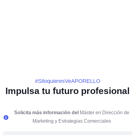
Teresa Suárez
CONSULTORA DE COMUNICACIÓN Y MARKETING.
COLABORA CON LA UNIVERSIDAD DE SEVILLA,
UNIVERSIDAD DE CÁDIZ, Y DE LA CÁMARA DE COMERCIO
DE SEVILLA, Y DE HUELVA.
#SiloquieresVeAPORELLO
Impulsa tu futuro profesional
Neira Santiago
COORDINADORA DE VENTAS EN AVATEL
Solicita más información del
Máster en Dirección de
Marketing y Estrategias Comerciales