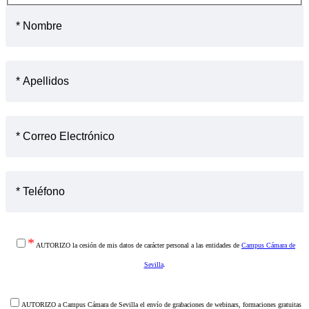
Juan Bautista
INSPECTOR REGIONAL ADJUNTO DE LA DEPENDENCIA
Pedro Ángel Flores
REGIONAL DE INSPECCIÓN DE ANDALUCÍA, CEUTA Y
JEFE DE DEPENDENCIA DE ADUANAS E IIEE EN AEAT
MELILLA.
Natividad Ballesta
ABOGADA-SOCIA DEL BUFETE BALLESTA & O´NEILL.
RESPONSABLE DEL ÁREA DE TRIBUTACIÓN.
*
AUTORIZO la cesión de mis datos de carácter personal a las entidades de
Campus Cámara de
Sevilla
.
AUTORIZO a Campus Cámara de Sevilla el envío de grabaciones de webinars, formaciones gratuitas