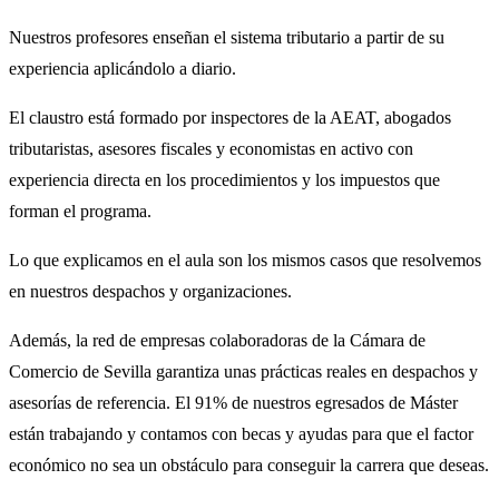
ABOGADA DEL BUFETE BORES Y CÍA ABOGADOS.
GRADUADA SOCIAL. ASESORA FISCAL Y CONTABLE EN
Nuestros profesores enseñan el sistema tributario a partir de su
ESPECIALISTA DE ASESORAMIENTO FISCAL. MIEMBRO DE
GRUPO GARANTÍA
experiencia aplicándolo a diario.
GRUPO DE ABOGADOS TRIBUTARISTAS DEL ILUSTRE
COLEGIO DE ABOGADOS DE SEVILLA.
El claustro está formado por inspectores de la AEAT, abogados
tributaristas, asesores fiscales y economistas en activo con
experiencia directa en los procedimientos y los impuestos que
forman el programa.
Lo que explicamos en el aula son los mismos casos que resolvemos
en nuestros despachos y organizaciones.
María Isabel Santana Trujillo
Además, la red de empresas colaboradoras de la Cámara de
ABOGADA DEL BUFETE BORES Y CÍA ABOGADOS.
Comercio de Sevilla garantiza unas prácticas reales en despachos y
ESPECIALISTA DE ASESORAMIENTO FISCAL. MIEMBRO DE
asesorías de referencia. El 91% de nuestros egresados de Máster
GRUPO DE ABOGADOS TRIBUTARISTAS DEL ILUSTRE
están trabajando y contamos con becas y ayudas para que el factor
COLEGIO DE ABOGADOS DE SEVILLA.
Sara Vera
económico no sea un obstáculo para conseguir la carrera que deseas.
GRADUADA SOCIAL. ASESORA FISCAL Y CONTABLE EN