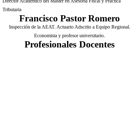
Director Académico del Máster en Asesoría Fiscal y Práctica
Tributaria
Francisco Pastor Romero
Inspección de la AEAT. Actuario Adscrito a Equipo Regional.
Economista y profesor universitario.
Profesionales
Docentes
Luis Toribio
LUIS TORIBIO ES DOCTOR EN DERECHO FINANCIERO Y
TRIBUTARIO POR LA UNIVERSIDAD DE SEVILLA, DÓNDE
IMPARTE DOCENCIA DESDE EL AÑO 2015. SE ENCUENTRA
ACREDITADO POR LA ANECA COMO PROFESOR TITULAR D
UNIVERSIDAD.