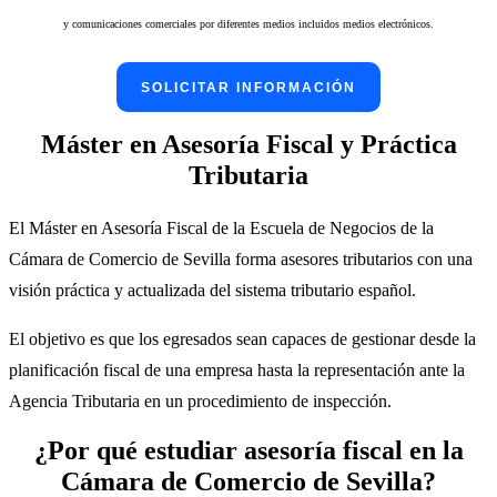
María Isabel Santana Trujillo
y comunicaciones comerciales por diferentes medios incluidos medios electrónicos.
Natividad Ballesta
ABOGADA DEL BUFETE BORES Y CÍA ABOGADOS.
ABOGADA-SOCIA DEL BUFETE BALLESTA & O´NEILL.
ESPECIALISTA DE ASESORAMIENTO FISCAL. MIEMBRO DE
RESPONSABLE DEL ÁREA DE TRIBUTACIÓN.
Pedro Ángel Flores
GRUPO DE ABOGADOS TRIBUTARISTAS DEL ILUSTRE
Máster en Asesoría Fiscal y Práctica
JEFE DE DEPENDENCIA DE ADUANAS E IIEE EN AEAT
COLEGIO DE ABOGADOS DE SEVILLA.
Tributaria
El Máster en Asesoría Fiscal de la Escuela de Negocios de la
Cámara de Comercio de Sevilla forma asesores tributarios con una
visión práctica y actualizada del sistema tributario español.
El objetivo es que los egresados sean capaces de gestionar desde la
planificación fiscal de una empresa hasta la representación ante la
Agencia Tributaria en un procedimiento de inspección.
Pedro Ángel Flores
¿Por qué estudiar asesoría fiscal en la
JEFE DE DEPENDENCIA DE ADUANAS E IIEE EN AEAT
Cámara de Comercio de Sevilla?
María Isabel Santana Trujillo
Sara Vera