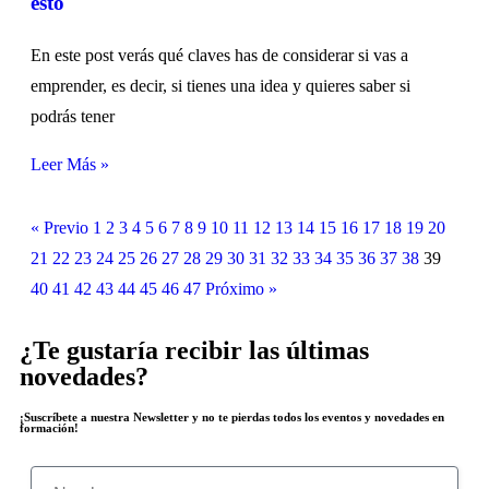
esto
En este post verás qué claves has de considerar si vas a
emprender, es decir, si tienes una idea y quieres saber si
podrás tener
Leer Más »
« Previo
1
2
3
4
5
6
7
8
9
10
11
12
13
14
15
16
17
18
19
20
21
22
23
24
25
26
27
28
29
30
31
32
33
34
35
36
37
38
39
40
41
42
43
44
45
46
47
Próximo »
¿Te gustaría recibir las últimas
novedades?
¡Suscríbete a nuestra Newsletter y no te pierdas todos los eventos y novedades en
formación!