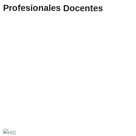
Profesionales
Docentes
BRAND MANAGER DE INFOJOBS. ESPE
EMPRESARIO, CONSULTOR Y FORMADOR. CREATIVIDA