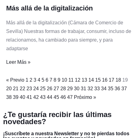
Más allá de la digitalización
Más allá de la digitalización (Cámara de Comercio de
Sevilla) Nuestras formas de trabajar, consumir, incluso de
relacionarnos, ha cambiado para siempre, y para
adaptarse
Leer Más »
« Previo
1
2
3
4
5
6
7
8
9
10
11
12
13
14
15
16
17
18
19
20
21
22
23
24
25
26
27
28
29
30
31
32
33
34
35
36
37
38
39
40
41
42
43
44
45
46
47
Próximo »
¿Te gustaría recibir las últimas
novedades?
¡Suscríbete a nuestra Newsletter y no te pierdas todos