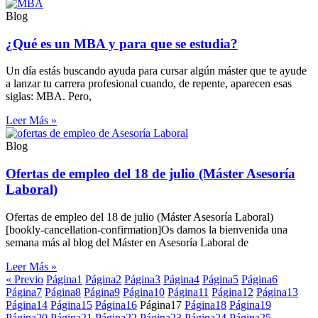
Blog
¿Qué es un MBA y para que se estudia?
Un día estás buscando ayuda para cursar algún máster que te ayude
a lanzar tu carrera profesional cuando, de repente, aparecen esas
siglas: MBA. Pero,
Leer Más »
Blog
Ofertas de empleo del 18 de julio (Máster Asesoría
Laboral)
Ofertas de empleo del 18 de julio (Máster Asesoría Laboral)
[bookly-cancellation-confirmation]Os damos la bienvenida una
semana más al blog del Máster en Asesoría Laboral de
Leer Más »
« Previo
Página
1
Página
2
Página
3
Página
4
Página
5
Página
6
Página
7
Página
8
Página
9
Página
10
Página
11
Página
12
Página
13
Página
14
Página
15
Página
16
Página
17
Página
18
Página
19
Página
20
Página
21
Página
22
Página
23
Página
24
Página
25