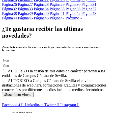
Página
26
Página
27
Página
28
Página
29
Página
30
Página
31
Página
32
Página
33
Página
34
Página
35
Página
36
Página
37
Página
38
Página
39
Página
40
Página
41
Página
42
Página
43
Página
44
Página
45
Página
46
Página
47
Próximo »
¿Te gustaría recibir las últimas
novedades?
¡Suscríbete a nuestra Newsletter y no te pierdas todos los eventos y novedades en
formación!
AUTORIZO la cesión de mis datos de carácter personal a las
entidades de Campus Cámara de Sevilla.
AUTORIZO a Campus Cámara de Sevilla el envío de
grabaciones de webinars, formaciones gratuitas y comunicaciones
comerciales por diferentes medios incluidos medios electrónicos.
¡Suscríbete Ahora!
Facebook-f
Linkedin-in
Twitter
Instagram