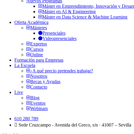
Nuevos Programas
Máster en Emprendimiento, Innovación y Desarr
Máster en AI & Engineering
Máster en Data Science & Machine Learning
Oferta Académica
Másteres
Presenciales
Videopresenciales
Expertos
Cursos
Online
Formación para Empresas
La Escuela
¿A qué precio pretendes trabajar?
Nosotros
Becas y Ayudas
Contacto
Live
Blog
Eventos
Webinars
610 280 789
Sede Cruzcampo - Avenida del Greco, s/n · 41007 – Sevilla