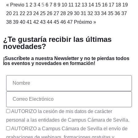
« Previo
1
2
3
4
5
6
7
8
9
10
11
12
13
14
15
16
17
18
19
20
21
22
23
24
25
26
27
28
29
30
31
32
33
34
35
36
37
38
39
40
41
42
43
44
45
46
47
Próximo »
¿Te gustaría recibir las últimas
novedades?
¡Suscríbete a nuestra Newsletter y no te pierdas todos
los eventos y novedades en formación!
AUTORIZO la cesión de mis datos de carácter
personal a las entidades de Campus Cámara de Sevilla.
AUTORIZO a Campus Cámara de Sevilla el envío de
grabaciones de webinars, formaciones gratuitas y