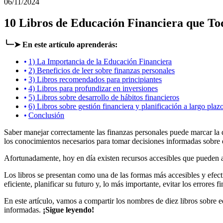
06/11/2024
10 Libros de Educación Financiera que T
╰┈➤ En este artículo aprenderás:
1) La Importancia de la Educación Financiera
2) Beneficios de leer sobre finanzas personales
3) Libros recomendados para principiantes
4) Libros para profundizar en inversiones
5) Libros sobre desarrollo de hábitos financieros
6) Libros sobre gestión financiera y planificación a largo plaz
Conclusión
Saber manejar correctamente las finanzas personales puede marcar la d
los conocimientos necesarios para tomar decisiones informadas sobre e
Afortunadamente, hoy en día existen recursos accesibles que pueden ay
Los libros se presentan como una de las formas más accesibles y efect
eficiente, planificar su futuro y, lo más importante, evitar los errore
En este artículo, vamos a compartir los nombres de diez libros sobre ed
informadas.
¡Sigue leyendo!