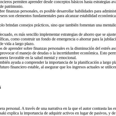
nancieros permiten aprender desde conceptos básicos hasta estrategias 
 de patrimonio.
re finanzas personales, es posible desarrollar habilidades para adminis
deseos son elementos fundamentales para alcanzar estabilidad económica.
lo brindan consejos prácticos, sino que también fomentan una mentalidad
uado, es más sencillo implementar estrategias de ahorro que se ajusten
cíficas, como construir un fondo de emergencia o ahorrar para la jubilac
de vida a largo plazo.
 de aprender sobre finanzas personales es la disminución del estrés as
e provocar el manejo de deudas o la incertidumbre económica. Esto per
manera favorable en la salud mental y emocional.
mbién ayuda a comprender la importancia de la planificación a largo pl
uturo financiero estable, al asegurar que los ingresos actuales se utilic
s
era personal. A través de una narrativa en la que el autor contrasta las
aki explica la importancia de adquirir activos en lugar de pasivos, y d