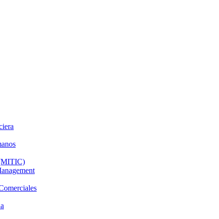
ciera
manos
 (MITIC)
 Management
 Comerciales
da