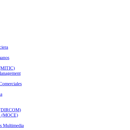
ciera
manos
 (MITIC)
 Management
 Comerciales
da
al (DIRCOM)
os (MOCE)
os Multimedia