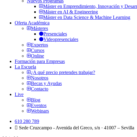
Nuevos Programas
Máster en Emprendimiento, Innovación y Desarr
Máster en AI & Engineering
Máster en Data Science & Machine Learning
Oferta Académica
Másteres
Presenciales
Videopresenciales
Expertos
Cursos
Online
Formación para Empresas
La Escuela
¿A qué precio pretendes trabajar?
Nosotros
Becas y Ayudas
Contacto
Live
Blog
Eventos
Webinars
610 280 789
Sede Cruzcampo - Avenida del Greco, s/n · 41007 – Sevilla