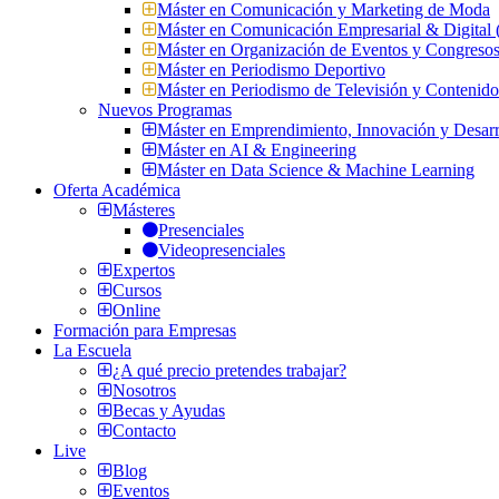
Máster en Comunicación y Marketing de Moda
Máster en Comunicación Empresarial & Digit
Máster en Organización de Eventos y Congres
Máster en Periodismo Deportivo
Máster en Periodismo de Televisión y Contenid
Nuevos Programas
Máster en Emprendimiento, Innovación y Desarr
Máster en AI & Engineering
Máster en Data Science & Machine Learning
Oferta Académica
Másteres
Presenciales
Videopresenciales
Expertos
Cursos
Online
Formación para Empresas
La Escuela
¿A qué precio pretendes trabajar?
Nosotros
Becas y Ayudas
Contacto
Live
Blog
Eventos