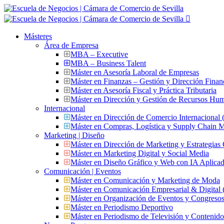
Másteres
Área de Empresa
MBA – Executive
MBA – Business Talent
Máster en Asesoría Laboral de Empresas
Máster en Finanzas – Gestión y Dirección Finan
Máster en Asesoría Fiscal y Práctica Tributaria
Máster en Dirección y Gestión de Recursos Hu
Internacional
Máster en Dirección de Comercio Internacional
Máster en Compras, Logística y Supply Chain
Marketing | Diseño
Máster en Dirección de Marketing y Estrategias
Máster en Marketing Digital y Social Media
Máster en Diseño Gráfico y Web con IA Aplica
Comunicación | Eventos
Máster en Comunicación y Marketing de Moda
Máster en Comunicación Empresarial & Digit
Máster en Organización de Eventos y Congres
Máster en Periodismo Deportivo
Máster en Periodismo de Televisión y Contenid