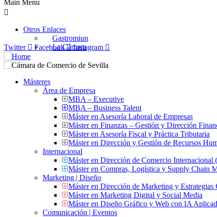
Main Menu
Otros Enlaces
Gastromiun
La Cámara
Twitter
Facebook
Instagram
Másteres
Área de Empresa
MBA – Executive
MBA – Business Talent
Máster en Asesoría Laboral de Empresas
Máster en Finanzas – Gestión y Dirección Finan
Máster en Asesoría Fiscal y Práctica Tributaria
Máster en Dirección y Gestión de Recursos Hu
Internacional
Máster en Dirección de Comercio Internacional
Máster en Compras, Logística y Supply Chain
Marketing | Diseño
Máster en Dirección de Marketing y Estrategias
Máster en Marketing Digital y Social Media
Máster en Diseño Gráfico y Web con IA Aplica
Comunicación | Eventos