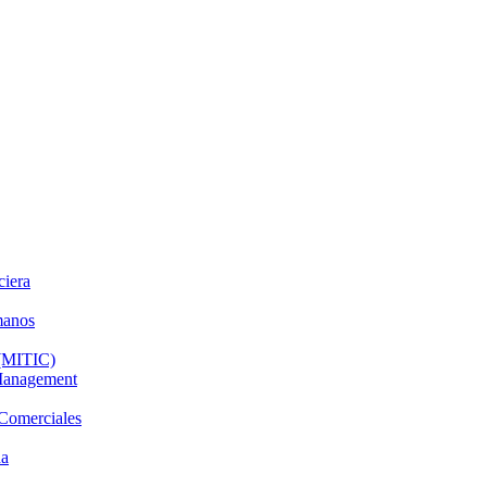
ciera
manos
 (MITIC)
 Management
 Comerciales
da