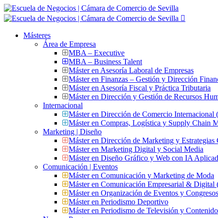
Másteres
Área de Empresa
MBA – Executive
MBA – Business Talent
Máster en Asesoría Laboral de Empresas
Máster en Finanzas – Gestión y Dirección Finan
Máster en Asesoría Fiscal y Práctica Tributaria
Máster en Dirección y Gestión de Recursos Hu
Internacional
Máster en Dirección de Comercio Internacional
Máster en Compras, Logística y Supply Chain
Marketing | Diseño
Máster en Dirección de Marketing y Estrategias
Máster en Marketing Digital y Social Media
Máster en Diseño Gráfico y Web con IA Aplica
Comunicación | Eventos
Máster en Comunicación y Marketing de Moda
Máster en Comunicación Empresarial & Digit
Máster en Organización de Eventos y Congres
Máster en Periodismo Deportivo
Máster en Periodismo de Televisión y Contenid