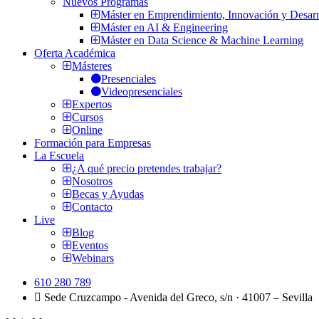
Nuevos Programas
Máster en Emprendimiento, Innovación y Desarr
Máster en AI & Engineering
Máster en Data Science & Machine Learning
Oferta Académica
Másteres
Presenciales
Videopresenciales
Expertos
Cursos
Online
Formación para Empresas
La Escuela
¿A qué precio pretendes trabajar?
Nosotros
Becas y Ayudas
Contacto
Live
Blog
Eventos
Webinars
610 280 789
Sede Cruzcampo - Avenida del Greco, s/n · 41007 – Sevilla