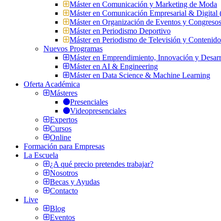
Máster en Comunicación y Marketing de Moda
Máster en Comunicación Empresarial & Digit
Máster en Organización de Eventos y Congres
Máster en Periodismo Deportivo
Máster en Periodismo de Televisión y Contenid
Nuevos Programas
Máster en Emprendimiento, Innovación y Desarr
Máster en AI & Engineering
Máster en Data Science & Machine Learning
Oferta Académica
Másteres
Presenciales
Videopresenciales
Expertos
Cursos
Online
Formación para Empresas
La Escuela
¿A qué precio pretendes trabajar?
Nosotros
Becas y Ayudas
Contacto
Live
Blog
Eventos