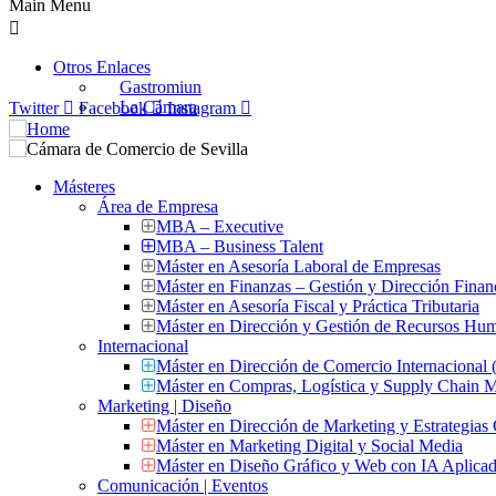
Main Menu
Otros Enlaces
Gastromiun
La Cámara
Twitter
Facebook
Instagram
Másteres
Área de Empresa
MBA – Executive
MBA – Business Talent
Máster en Asesoría Laboral de Empresas
Máster en Finanzas – Gestión y Dirección Finan
Máster en Asesoría Fiscal y Práctica Tributaria
Máster en Dirección y Gestión de Recursos Hu
Internacional
Máster en Dirección de Comercio Internacional
Máster en Compras, Logística y Supply Chain
Marketing | Diseño
Máster en Dirección de Marketing y Estrategias
Máster en Marketing Digital y Social Media
Máster en Diseño Gráfico y Web con IA Aplica
Comunicación | Eventos