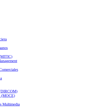
ciera
manos
 (MITIC)
 Management
 Comerciales
da
al (DIRCOM)
os (MOCE)
os Multimedia