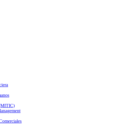
ciera
manos
 (MITIC)
 Management
 Comerciales