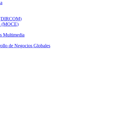
da
al (DIRCOM)
os (MOCE)
os Multimedia
ollo de Negocios Globales