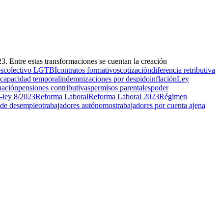
3. Entre estas transformaciones se cuentan la creación
os
colectivo LGTBI
contratos formativos
cotización
diferencia retributiva
ncapacidad temporal
indemnizaciones por despido
inflación
Ley
uación
pensiones contributivas
permisos parentales
poder
-ley 8/2023
Reforma Laboral
Reforma Laboral 2023
Régimen
 de desempleo
trabajadores autónomos
trabajadores por cuenta ajena