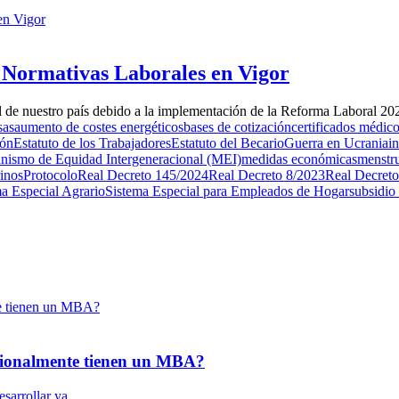
Normativas Laborales en Vigor
l de nuestro país debido a la implementación de la Reforma Laboral 202
sas
aumento de costes energéticos
bases de cotización
certificados médic
ión
Estatuto de los Trabajadores
Estatuto del Becario
Guerra en Ucrania
i
nismo de Equidad Intergeneracional (MEI)
medidas económicas
menstr
rinos
Protocolo
Real Decreto 145/2024
Real Decreto 8/2023
Real Decreto
a Especial Agrario
Sistema Especial para Empleados de Hogar
subsidio
esionalmente tienen un MBA?