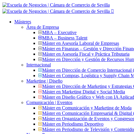
Másteres
Área de Empresa
MBA – Executive
MBA – Business Talent
Máster en Asesoría Laboral de Empresas
Máster en Finanzas – Gestión y Dirección Finan
Máster en Asesoría Fiscal y Práctica Tributaria
Máster en Dirección y Gestión de Recursos Hu
Internacional
Máster en Dirección de Comercio Internacional
Máster en Compras, Logística y Supply Chain
Marketing | Diseño
Máster en Dirección de Marketing y Estrategias
Máster en Marketing Digital y Social Media
Máster en Diseño Gráfico y Web con IA Aplica
Comunicación | Eventos
Máster en Comunicación y Marketing de Moda
Máster en Comunicación Empresarial & Digit
Máster en Organización de Eventos y Congres
Máster en Periodismo Deportivo
Máster en Periodismo de Televisión y Contenid