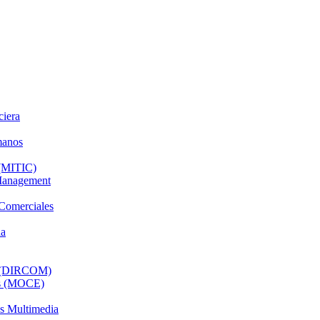
ciera
manos
 (MITIC)
 Management
 Comerciales
da
al (DIRCOM)
os (MOCE)
os Multimedia