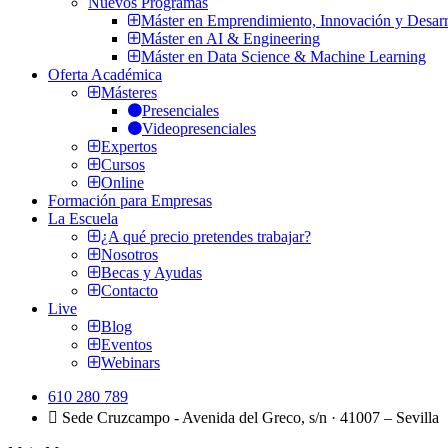
Nuevos Programas
Máster en Emprendimiento, Innovación y Desarr
Máster en AI & Engineering
Máster en Data Science & Machine Learning
Oferta Académica
Másteres
Presenciales
Videopresenciales
Expertos
Cursos
Online
Formación para Empresas
La Escuela
¿A qué precio pretendes trabajar?
Nosotros
Becas y Ayudas
Contacto
Live
Blog
Eventos
Webinars
610 280 789
Sede Cruzcampo - Avenida del Greco, s/n · 41007 – Sevilla