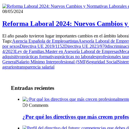
08/05/2024
Reforma Laboral 2024: Nuevos Cambios y 
El año pasado tuvieron lugar importantes cambios en el ámbito labora
Tags:
Agencia Española de Empleo
artistas
Asesoría Laboral de Empre
por sexos
Directiva UE 2019/1152
Directiva UE 2023/970
discriminac
4/2023
Ley de Familias.
Master en Asesoría Laboral de Empresas
Meca
adquisitivo
prácticas formativas
prácticas no laborales
profesionales tau
General
Salario Mínimo Interprofesional (SMI)
Seguridad Social
Sistem
agrarios
transparencia salarial
Entradas recientes
0 Comments
¿Por qué los directivos que más crecen prof