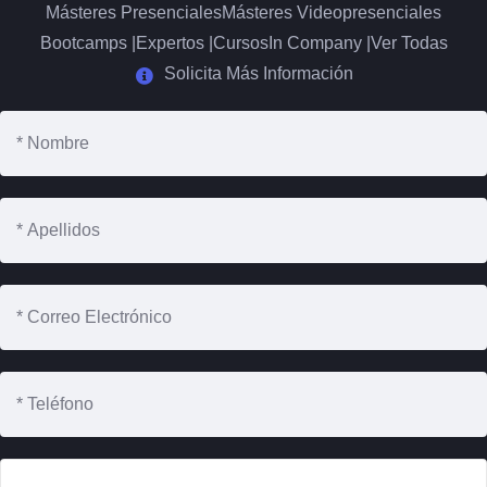
Másteres Presenciales
Másteres Videopresenciales
Bootcamps |
Expertos |
Cursos
In Company |
Ver Todas
Solicita Más Información