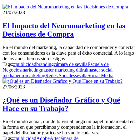
21/07/2023
El Impacto del Neuromarketing en las
Decisiones de Compra
En el mundo del marketing, la capacidad de comprender y conectar
con los consumidores es la clave para el éxito comercial. A lo largo
de los años, hemos sido testigos
Tags:
#publicidad
branding
cámara de sevilla
Escuela de
Negocios
marketing
master marketing ditiral
master social
media
neuromarketing
Redes Sociales
sevilla
Social Media
27/06/2023
¿Qué es un Diseñador Gráfico y Qué
Hace en su Trabajo?
En el mundo actual, donde lo visual juega un papel fundamental en
la forma en que percibimos y comprendemos la información, el
papel del diseñador gráfico se ha vuelto cada vez
Tags:
#publicidad
Adobe
Arte
cámara de