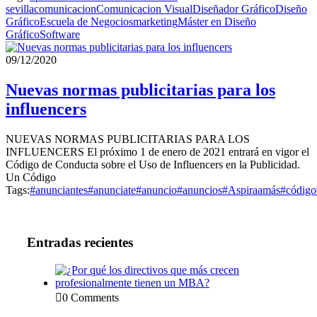
sevilla
comunicacion
Comunicacion Visual
Diseñador Gráfico
Diseño
Gráfico
Escuela de Negocios
marketing
Máster en Diseño
Gráfico
Software
09/12/2020
Nuevas normas publicitarias para los
influencers
NUEVAS NORMAS PUBLICITARIAS PARA LOS
INFLUENCERS El próximo 1 de enero de 2021 entrará en vigor el
Código de Conducta sobre el Uso de Influencers en la Publicidad.
Un Código
Tags:
#anunciantes
#anunciate
#anuncio
#anuncios
#Aspiraamás
#código
Entradas recientes
0 Comments