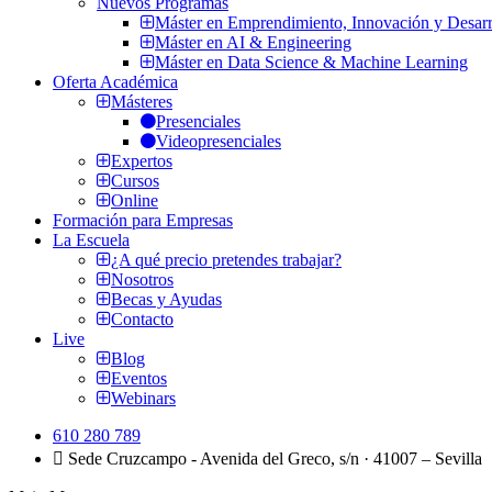
Nuevos Programas
Máster en Emprendimiento, Innovación y Desarr
Máster en AI & Engineering
Máster en Data Science & Machine Learning
Oferta Académica
Másteres
Presenciales
Videopresenciales
Expertos
Cursos
Online
Formación para Empresas
La Escuela
¿A qué precio pretendes trabajar?
Nosotros
Becas y Ayudas
Contacto
Live
Blog
Eventos
Webinars
610 280 789
Sede Cruzcampo - Avenida del Greco, s/n · 41007 – Sevilla