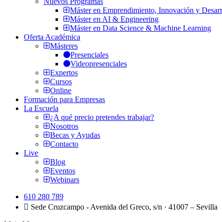
Nuevos Programas
Máster en Emprendimiento, Innovación y Desarr
Máster en AI & Engineering
Máster en Data Science & Machine Learning
Oferta Académica
Másteres
Presenciales
Videopresenciales
Expertos
Cursos
Online
Formación para Empresas
La Escuela
¿A qué precio pretendes trabajar?
Nosotros
Becas y Ayudas
Contacto
Live
Blog
Eventos
Webinars
610 280 789
Sede Cruzcampo - Avenida del Greco, s/n · 41007 – Sevilla