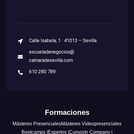
Calle Isabela, 1 · 41013 – Sevilla
escueladenegocios@
camaradesevilla.com
610 280 789
Formaciones
Másteres Presenciales
Másteres Videopresenciales
Bootcamps |
Expertos |
Cursos
In Company |