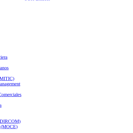
iera
manos
 (MITIC)
Management
Comerciales
a
l (DIRCOM)
os (MOCE)