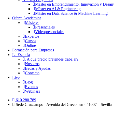
Máster en Emprendimiento, Innovación y Desarr
Máster en AI & Engineering
Máster en Data Science & Machine Learning
Oferta Académica
Másteres
Presenciales
Videopresenciales
Expertos
Cursos
Online
Formación para Empresas
La Escuela
¿A qué precio pretendes trabajar?
Nosotros
Becas y Ayudas
Contacto
Live
Blog
Eventos
Webinars
610 280 789
Sede Cruzcampo - Avenida del Greco, s/n · 41007 – Sevilla