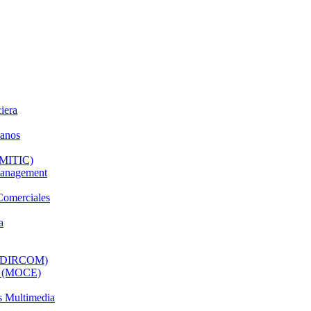
iera
manos
 (MITIC)
Management
Comerciales
a
l (DIRCOM)
os (MOCE)
s Multimedia