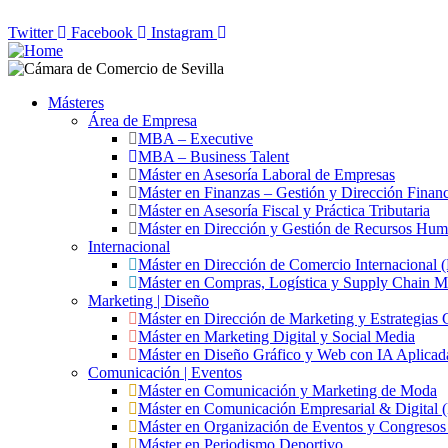
Twitter
Facebook
Instagram
Másteres
Área de Empresa
MBA – Executive
MBA – Business Talent
Máster en Asesoría Laboral de Empresas
Máster en Finanzas – Gestión y Dirección Financ
Máster en Asesoría Fiscal y Práctica Tributaria
Máster en Dirección y Gestión de Recursos Hu
Internacional
Máster en Dirección de Comercio Internacional
Máster en Compras, Logística y Supply Chain 
Marketing | Diseño
Máster en Dirección de Marketing y Estrategias 
Máster en Marketing Digital y Social Media
Máster en Diseño Gráfico y Web con IA Aplicad
Comunicación | Eventos
Máster en Comunicación y Marketing de Moda
Máster en Comunicación Empresarial & Digita
Máster en Organización de Eventos y Congres
Máster en Periodismo Deportivo