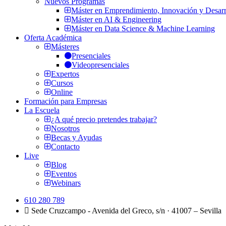
Nuevos Programas
Máster en Emprendimiento, Innovación y Desarr
Máster en AI & Engineering
Máster en Data Science & Machine Learning
Oferta Académica
Másteres
Presenciales
Videopresenciales
Expertos
Cursos
Online
Formación para Empresas
La Escuela
¿A qué precio pretendes trabajar?
Nosotros
Becas y Ayudas
Contacto
Live
Blog
Eventos
Webinars
610 280 789
Sede Cruzcampo - Avenida del Greco, s/n · 41007 – Sevilla