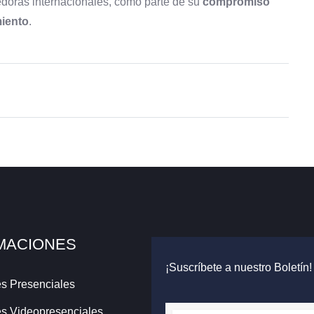
doras internacionales, como parte de su
compromiso
miento
.
MACIONES
¡Suscríbete a nuestro Boletín!
s Presenciales
s Videopresenciales