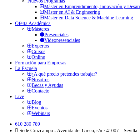
Nuevos Programas
Máster en Emprendimiento, Innovación y Desarr
Máster en AI & Engineering
Máster en Data Science & Machine Learning
Oferta Académica
Másteres
Presenciales
Videopresenciales
Expertos
Cursos
Online
Formación para Empresas
La Escuela
¿A qué precio pretendes trabajar?
Nosotros
Becas y Ayudas
Contacto
Live
Blog
Eventos
Webinars
610 280 789
Sede Cruzcampo - Avenida del Greco, s/n · 41007 – Sevilla