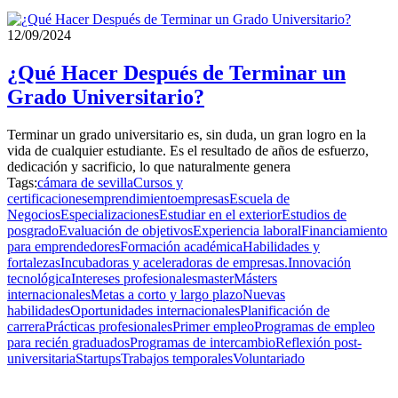
12/09/2024
¿Qué Hacer Después de Terminar un
Grado Universitario?
Terminar un grado universitario es, sin duda, un gran logro en la
vida de cualquier estudiante. Es el resultado de años de esfuerzo,
dedicación y sacrificio, lo que naturalmente genera
Tags:
cámara de sevilla
Cursos y
certificaciones
emprendimiento
empresas
Escuela de
Negocios
Especializaciones
Estudiar en el exterior
Estudios de
posgrado
Evaluación de objetivos
Experiencia laboral
Financiamiento
para emprendedores
Formación académica
Habilidades y
fortalezas
Incubadoras y aceleradoras de empresas.
Innovación
tecnológica
Intereses profesionales
master
Másters
internacionales
Metas a corto y largo plazo
Nuevas
habilidades
Oportunidades internacionales
Planificación de
carrera
Prácticas profesionales
Primer empleo
Programas de empleo
para recién graduados
Programas de intercambio
Reflexión post-
universitaria
Startups
Trabajos temporales
Voluntariado