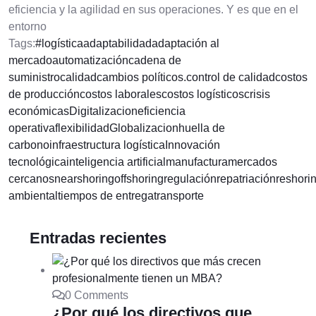
eficiencia y la agilidad en sus operaciones. Y es que en el
entorno
Tags:
#logística
adaptabilidad
adaptación al
mercado
automatización
cadena de
suministro
calidad
cambios políticos.
control de calidad
costos
de producción
costos laborales
costos logísticos
crisis
económicas
Digitalizacion
eficiencia
operativa
flexibilidad
Globalizacion
huella de
carbono
infraestructura logística
Innovación
tecnológica
inteligencia artificial
manufactura
mercados
cercanos
nearshoring
offshoring
regulación
repatriación
reshori
ambiental
tiempos de entrega
transporte
Entradas recientes
0 Comments
¿Por qué los directivos que