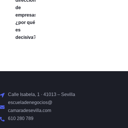
Calle Isabela, 1 · 41013 – Sevilla
escueladenegocios@
camaradesevilla.com
610 280 789
Formaciones