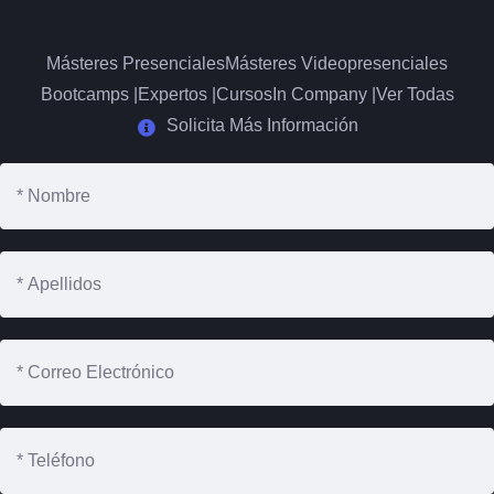
Másteres Presenciales
Másteres Videopresenciales
Bootcamps |
Expertos |
Cursos
In Company |
Ver Todas
Solicita Más Información