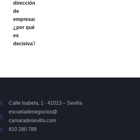
Calle Isabela, 1 · 41013 – Sevilla
escueladenegocios@
camaradesevilla.com
610 280 789
Formaciones