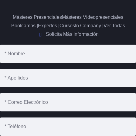
Másteres Presenciales
Másteres Videopresenciales
Bootcamps |
Expertos |
Cursos
In Company |
Ver Todas
Solicita Más Información