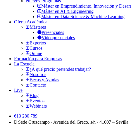
Nuevos Programas
Máster en Emprendimiento, Innovación y Desarr
Máster en AI & Engineering
Máster en Data Science & Machine Learning
Oferta Académica
Másteres
Presenciales
Videopresenciales
Expertos
Cursos
Online
Formación para Empresas
La Escuela
¿A qué precio pretendes trabajar?
Nosotros
Becas y Ayudas
Contacto
Live
Blog
Eventos
Webinars
610 280 789
Sede Cruzcampo - Avenida del Greco, s/n · 41007 – Sevilla