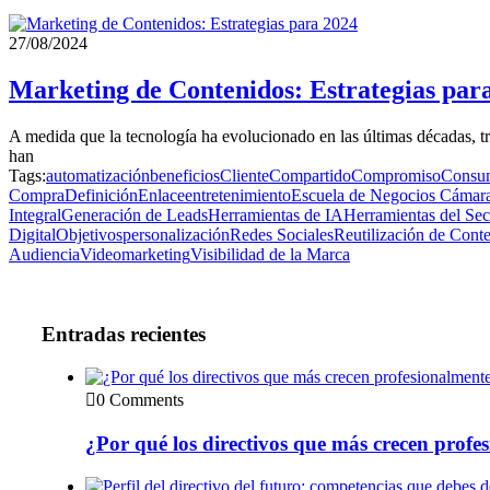
27/08/2024
Marketing de Contenidos: Estrategias par
A medida que la tecnología ha evolucionado en las últimas décadas, 
han
Tags:
automatización
beneficios
Cliente
Compartido
Compromiso
Consum
Compra
Definición
Enlace
entretenimiento
Escuela de Negocios Cámara 
Integral
Generación de Leads
Herramientas de IA
Herramientas del Sec
Digital
Objetivos
personalización
Redes Sociales
Reutilización de Cont
Audiencia
Videomarketing
Visibilidad de la Marca
Entradas recientes
0 Comments
¿Por qué los directivos que más crecen prof