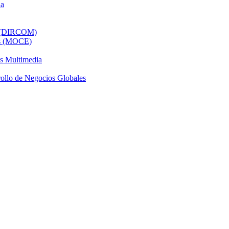
da
al (DIRCOM)
os (MOCE)
os Multimedia
ollo de Negocios Globales