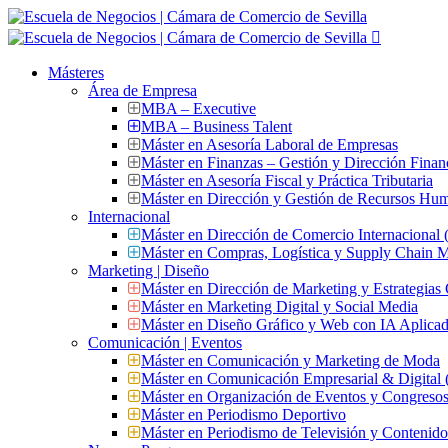
Másteres
Área de Empresa
MBA – Executive
MBA – Business Talent
Máster en Asesoría Laboral de Empresas
Máster en Finanzas – Gestión y Dirección Finan
Máster en Asesoría Fiscal y Práctica Tributaria
Máster en Dirección y Gestión de Recursos Hu
Internacional
Máster en Dirección de Comercio Internacional
Máster en Compras, Logística y Supply Chain
Marketing | Diseño
Máster en Dirección de Marketing y Estrategias
Máster en Marketing Digital y Social Media
Máster en Diseño Gráfico y Web con IA Aplica
Comunicación | Eventos
Máster en Comunicación y Marketing de Moda
Máster en Comunicación Empresarial & Digit
Máster en Organización de Eventos y Congres
Máster en Periodismo Deportivo
Máster en Periodismo de Televisión y Contenid