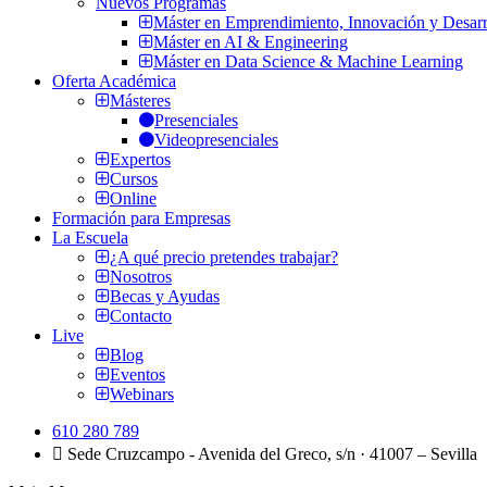
Nuevos Programas
Máster en Emprendimiento, Innovación y Desarr
Máster en AI & Engineering
Máster en Data Science & Machine Learning
Oferta Académica
Másteres
Presenciales
Videopresenciales
Expertos
Cursos
Online
Formación para Empresas
La Escuela
¿A qué precio pretendes trabajar?
Nosotros
Becas y Ayudas
Contacto
Live
Blog
Eventos
Webinars
610 280 789
Sede Cruzcampo - Avenida del Greco, s/n · 41007 – Sevilla