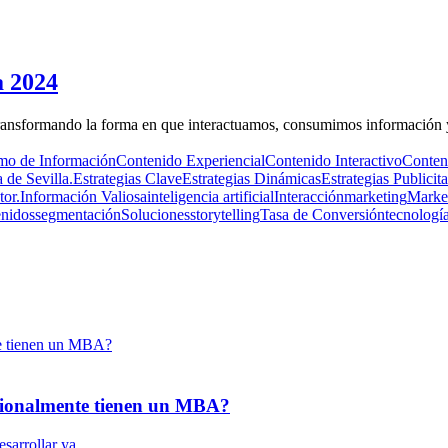
a 2024
transformando la forma en que interactuamos, consumimos información 
o de Información
Contenido Experiencial
Contenido Interactivo
Conten
de Sevilla.
Estrategias Clave
Estrategias Dinámicas
Estrategias Publicita
tor.
Información Valiosa
inteligencia artificial
Interacción
marketing
Marke
enidos
segmentación
Soluciones
storytelling
Tasa de Conversión
tecnologí
esionalmente tienen un MBA?