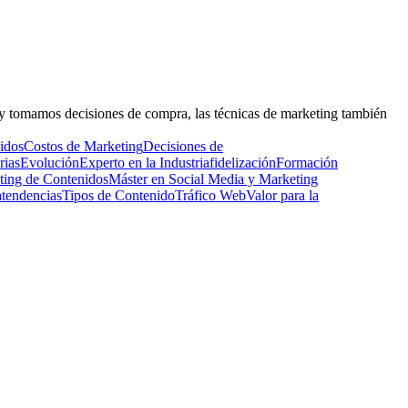
y tomamos decisiones de compra, las técnicas de marketing también
idos
Costos de Marketing
Decisiones de
rias
Evolución
Experto en la Industria
fidelización
Formación
ting de Contenidos
Máster en Social Media y Marketing
a
tendencias
Tipos de Contenido
Tráfico Web
Valor para la