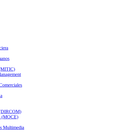
ciera
manos
 (MITIC)
 Management
 Comerciales
da
al (DIRCOM)
os (MOCE)
os Multimedia