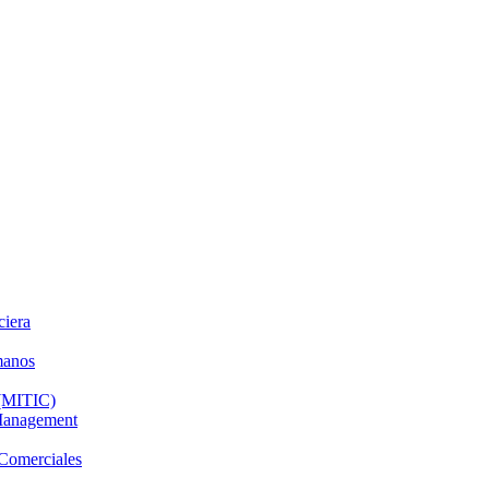
ciera
manos
 (MITIC)
 Management
 Comerciales