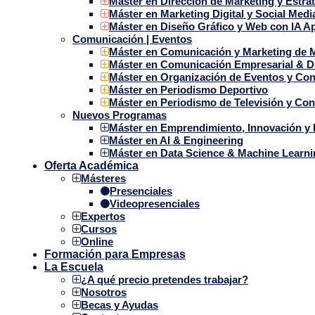
Máster en Dirección de Marketing y Estra
Máster en Marketing Digital y Social Medi
Máster en Diseño Gráfico y Web con IA A
Comunicación | Eventos
Máster en Comunicación y Marketing de
Máster en Comunicación Empresarial & D
Máster en Organización de Eventos y C
Máster en Periodismo Deportivo
Máster en Periodismo de Televisión y Co
Nuevos Programas
Máster en Emprendimiento, Innovación y 
Máster en AI & Engineering
Máster en Data Science & Machine Learni
Oferta Académica
Másteres
Presenciales
Videopresenciales
Expertos
Cursos
Online
Formación para Empresas
La Escuela
¿A qué precio pretendes trabajar?
Nosotros
Becas y Ayudas