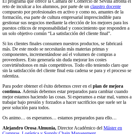
El programa que ofrece la Cámara de Comercio de Sevilla afronta el
reto de inculcar a los alumnos, por parte de un
claustro docente
compuesto por profesionales en activo y como no, amantes de la
formación, esa parte de cultura empresarial imprescindible para
gestionar sus negocios mediante la elección de los mejores para los
puestos críticos de responsabilidad y conocimiento que responden a
un solo objetivo común “La satisfacción del cliente final”.
Si los clientes finales consumen nuestros productos, se fabricará
más. De este modo se necesitarán más materias primas y
componentes, incrementándose así el volumen de compras a
proveedores. Esto generaría sin duda mejorar los costes
convirtiéndonos en más competitivos. Todo ello teniendo claro que
sin la satisfacción del cliente final esta cadena se para y el proceso se
ralentiza.
Para poder obtener el éxito debemos creer en el
plan de mejora
continua.
Además debemos estar preparados para cambiar cuando
mejor estamos haciendo las cosas. Si esperamos a estar mal, vamos a
trabajar bajo presión y forzados a hacer sacrificios que suele ser la
peor solución para todos.
Os animo… os esperamos… estamos preparados para ello…
Alejandro Orosa Almunia,
Director Académico del
Máster en
Compras, Logística y Supply Chain Management
.