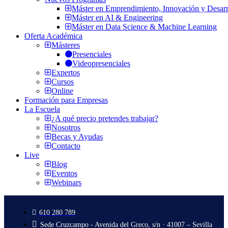
Máster en Emprendimiento, Innovación y Desarr
Máster en AI & Engineering
Máster en Data Science & Machine Learning
Oferta Académica
Másteres
Presenciales
Videopresenciales
Expertos
Cursos
Online
Formación para Empresas
La Escuela
¿A qué precio pretendes trabajar?
Nosotros
Becas y Ayudas
Contacto
Live
Blog
Eventos
Webinars
610 280 789
Sede Cruzcampo - Avenida del Greco, s/n · 41007 – Sevilla