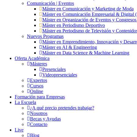
Comunicación | Eventos
Máster en Comunicación y Marketing de Moda
Máster en Comunicación Empresarial & Digita
Máster en Organización de Eventos y Congres
Máster en Periodismo Deportivo
Máster en Periodismo de Televisión y Contenido
Nuevos Programas
Máster en Emprendimiento, Innovación y Desarr
Máster en AI & Engineering
Máster en Data Science & Machine Learning
Oferta Académica
Másteres
Presenciales
Videopresenciales
Expertos
Cursos
Online
Formación para Empresas
La Escuela
¿A qué precio pretendes trabajar?
Nosotros
Becas y Ayudas
Contacto
Live
Blog