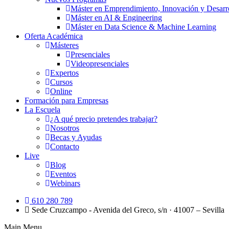
Máster en Emprendimiento, Innovación y Desarr
Máster en AI & Engineering
Máster en Data Science & Machine Learning
Oferta Académica
Másteres
Presenciales
Videopresenciales
Expertos
Cursos
Online
Formación para Empresas
La Escuela
¿A qué precio pretendes trabajar?
Nosotros
Becas y Ayudas
Contacto
Live
Blog
Eventos
Webinars
610 280 789
Sede Cruzcampo - Avenida del Greco, s/n · 41007 – Sevilla
Main Menu