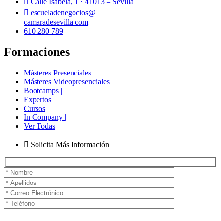
Calle Isabela, 1 · 41013 – Sevilla
escueladenegocios@
camaradesevilla.com
610 280 789
Formaciones
Másteres Presenciales
Másteres Videopresenciales
Bootcamps |
Expertos |
Cursos
In Company |
Ver Todas
Solicita Más Información