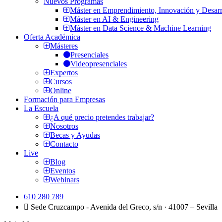
Nuevos Programas
Máster en Emprendimiento, Innovación y Desarr
Máster en AI & Engineering
Máster en Data Science & Machine Learning
Oferta Académica
Másteres
Presenciales
Videopresenciales
Expertos
Cursos
Online
Formación para Empresas
La Escuela
¿A qué precio pretendes trabajar?
Nosotros
Becas y Ayudas
Contacto
Live
Blog
Eventos
Webinars
610 280 789
Sede Cruzcampo - Avenida del Greco, s/n · 41007 – Sevilla