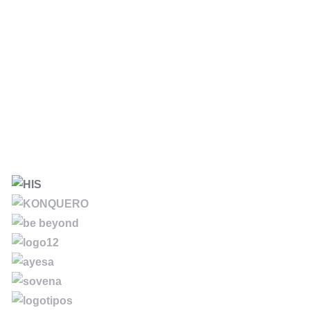
Alfonso Huerta
CONSULTOR DE COMUNICACIÓN, MARKETING Y
AUDIOVISUAL. EMPRENDEDOR ESPECIALIZADO EN
DISEÑAR E IMPULSAR PROYECTOS QUE COMBINAN
ESTRATEGIA, STORYTELLING E INTELIGENCIA ARTIFICIA
PARA GENERAR INNOVACIÓN, IMPACTO Y NUEVAS
OPORTUNIDADES DE DESARROLLO.