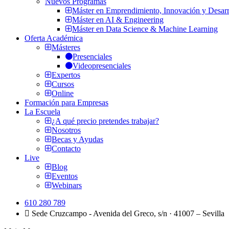
Nuevos Programas
Máster en Emprendimiento, Innovación y Desarr
Máster en AI & Engineering
Máster en Data Science & Machine Learning
Oferta Académica
Másteres
Presenciales
Videopresenciales
Expertos
Cursos
Online
Formación para Empresas
La Escuela
¿A qué precio pretendes trabajar?
Nosotros
Becas y Ayudas
Contacto
Live
Blog
Eventos
Webinars
610 280 789
Sede Cruzcampo - Avenida del Greco, s/n · 41007 – Sevilla