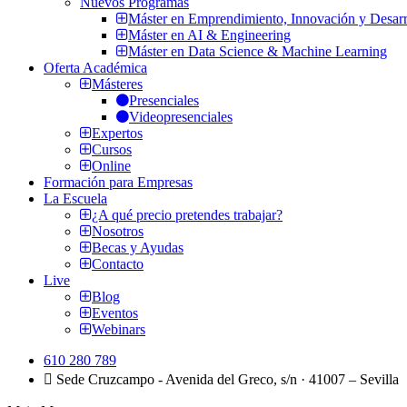
Nuevos Programas
Máster en Emprendimiento, Innovación y Desarr
Máster en AI & Engineering
Máster en Data Science & Machine Learning
Oferta Académica
Másteres
Presenciales
Videopresenciales
Expertos
Cursos
Online
Formación para Empresas
La Escuela
¿A qué precio pretendes trabajar?
Nosotros
Becas y Ayudas
Contacto
Live
Blog
Eventos
Webinars
610 280 789
Sede Cruzcampo - Avenida del Greco, s/n · 41007 – Sevilla