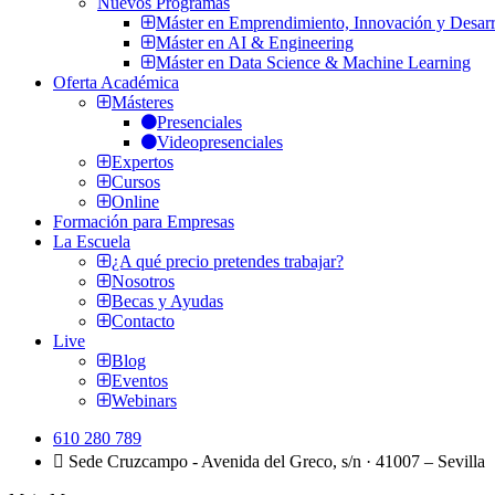
Nuevos Programas
Máster en Emprendimiento, Innovación y Desarr
Máster en AI & Engineering
Máster en Data Science & Machine Learning
Oferta Académica
Másteres
Presenciales
Videopresenciales
Expertos
Cursos
Online
Formación para Empresas
La Escuela
¿A qué precio pretendes trabajar?
Nosotros
Becas y Ayudas
Contacto
Live
Blog
Eventos
Webinars
610 280 789
Sede Cruzcampo - Avenida del Greco, s/n · 41007 – Sevilla