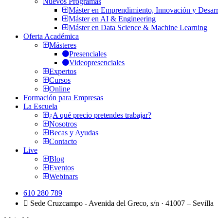
Nuevos Programas
Máster en Emprendimiento, Innovación y Desarr
Máster en AI & Engineering
Máster en Data Science & Machine Learning
Oferta Académica
Másteres
Presenciales
Videopresenciales
Expertos
Cursos
Online
Formación para Empresas
La Escuela
¿A qué precio pretendes trabajar?
Nosotros
Becas y Ayudas
Contacto
Live
Blog
Eventos
Webinars
610 280 789
Sede Cruzcampo - Avenida del Greco, s/n · 41007 – Sevilla