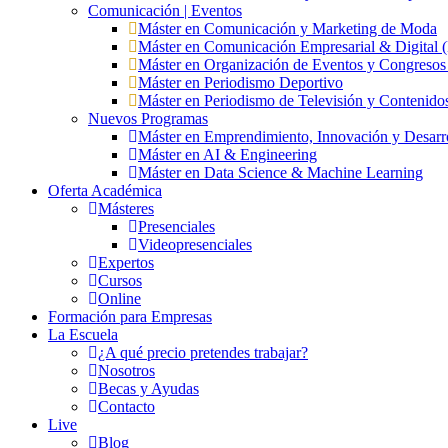
Comunicación | Eventos
Máster en Comunicación y Marketing de Moda
Máster en Comunicación Empresarial & Digita
Máster en Organización de Eventos y Congres
Máster en Periodismo Deportivo
Máster en Periodismo de Televisión y Contenido
Nuevos Programas
Máster en Emprendimiento, Innovación y Desarr
Máster en AI & Engineering
Máster en Data Science & Machine Learning
Oferta Académica
Másteres
Presenciales
Videopresenciales
Expertos
Cursos
Online
Formación para Empresas
La Escuela
¿A qué precio pretendes trabajar?
Nosotros
Becas y Ayudas
Contacto
Live
Blog