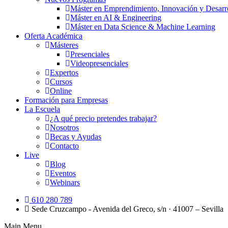
Máster en Emprendimiento, Innovación y Desarr
Máster en AI & Engineering
Máster en Data Science & Machine Learning
Oferta Académica
Másteres
Presenciales
Videopresenciales
Expertos
Cursos
Online
Formación para Empresas
La Escuela
¿A qué precio pretendes trabajar?
Nosotros
Becas y Ayudas
Contacto
Live
Blog
Eventos
Webinars
610 280 789
Sede Cruzcampo - Avenida del Greco, s/n · 41007 – Sevilla
Main Menu