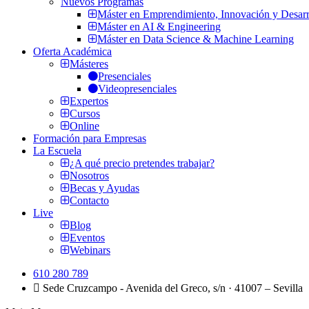
Nuevos Programas
Máster en Emprendimiento, Innovación y Desarr
Máster en AI & Engineering
Máster en Data Science & Machine Learning
Oferta Académica
Másteres
Presenciales
Videopresenciales
Expertos
Cursos
Online
Formación para Empresas
La Escuela
¿A qué precio pretendes trabajar?
Nosotros
Becas y Ayudas
Contacto
Live
Blog
Eventos
Webinars
610 280 789
Sede Cruzcampo - Avenida del Greco, s/n · 41007 – Sevilla