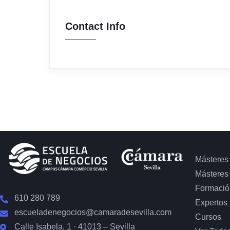
Contact Info
FORM
Másteres
Másteres
Formació
610 280 789
Expertos
escueladenegocios@camaradesevilla.com
Cursos
Calle Isabela, 1 · 41013 – Sevilla