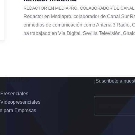
REDACTOR EN MEDIAPRO, COLABORADOR DE CANAL
Redactor en Mediapro, colaborador de Canal Sur Ra
enmedios de comunicación como Antena 3 Radio, 
ha trabajado en Vía Digital, Sevilla Televisión, Giral
ACIONES
¡Suscríbete a nuest
 Presenciales
 Videopresenciales
n para Empresas