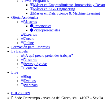
Nuevos Programas
Máster en Emprendimiento, Innovación y Desarr
Máster en AI & Engineering
Máster en Data Science & Machine Learning
Oferta Académica
Másteres
Presenciales
Videopresenciales
Expertos
Cursos
Online
Formación para Empresas
La Escuela
¿A qué precio pretendes trabajar?
Nosotros
Becas y Ayudas
Contacto
Live
Blog
Eventos
Webinars
610 280 789
Sede Cruzcampo - Avenida del Greco, s/n · 41007 – Sevilla