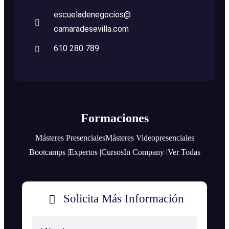
escueladenegocios@
camaradesevilla.com
610 280 789
Formaciones
Másteres Presenciales
Másteres Videopresenciales
Bootcamps |
Expertos |
Cursos
In Company |
Ver Todas
Solicita Más Información