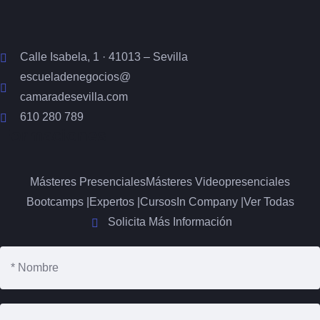
Calle Isabela, 1 · 41013 – Sevilla
escueladenegocios@
camaradesevilla.com
610 280 789
Formaciones
Másteres Presenciales
Másteres Videopresenciales
Bootcamps |
Expertos |
Cursos
In Company |
Ver Todas
Solicita Más Información