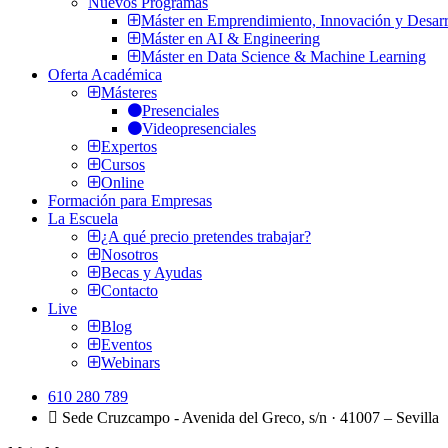
Nuevos Programas
Máster en Emprendimiento, Innovación y Desarr
Máster en AI & Engineering
Máster en Data Science & Machine Learning
Oferta Académica
Másteres
Presenciales
Videopresenciales
Expertos
Cursos
Online
Formación para Empresas
La Escuela
¿A qué precio pretendes trabajar?
Nosotros
Becas y Ayudas
Contacto
Live
Blog
Eventos
Webinars
610 280 789
Sede Cruzcampo - Avenida del Greco, s/n · 41007 – Sevilla