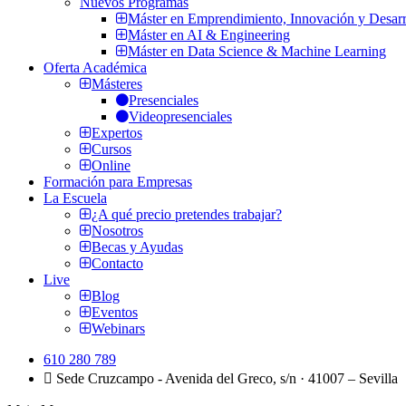
Nuevos Programas
Máster en Emprendimiento, Innovación y Desarr
Máster en AI & Engineering
Máster en Data Science & Machine Learning
Oferta Académica
Másteres
Presenciales
Videopresenciales
Expertos
Cursos
Online
Formación para Empresas
La Escuela
¿A qué precio pretendes trabajar?
Nosotros
Becas y Ayudas
Contacto
Live
Blog
Eventos
Webinars
610 280 789
Sede Cruzcampo - Avenida del Greco, s/n · 41007 – Sevilla