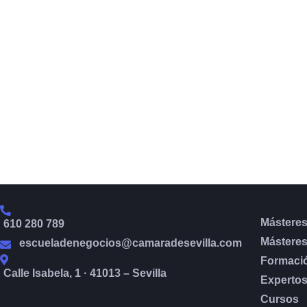
FORM
Másteres
610 280 789
Másteres
escueladenegocios@camaradesevilla.com
Formaci
Calle Isabela, 1 · 41013 – Sevilla
Experto
Cursos