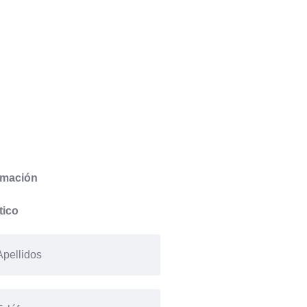
ormación
tico