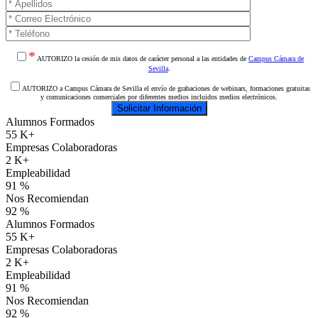
*
AUTORIZO la cesión de mis datos de carácter personal a las entidades de
Campus Cámara de
Sevilla
.
AUTORIZO a Campus Cámara de Sevilla el envío de grabaciones de webinars, formaciones gratuitas
y comunicaciones comerciales por diferentes medios incluidos medios electrónicos.
Alumnos Formados
55
K+
Empresas Colaboradoras
2
K+
Empleabilidad
91
%
Nos Recomiendan
92
%
Alumnos Formados
55
K+
Empresas Colaboradoras
2
K+
Empleabilidad
91
%
Nos Recomiendan
92
%