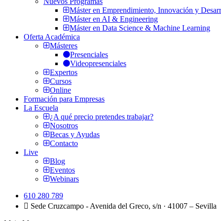
Nuevos Programas
Máster en Emprendimiento, Innovación y Desarr
Máster en AI & Engineering
Máster en Data Science & Machine Learning
Oferta Académica
Másteres
Presenciales
Videopresenciales
Expertos
Cursos
Online
Formación para Empresas
La Escuela
¿A qué precio pretendes trabajar?
Nosotros
Becas y Ayudas
Contacto
Live
Blog
Eventos
Webinars
610 280 789
Sede Cruzcampo - Avenida del Greco, s/n · 41007 – Sevilla