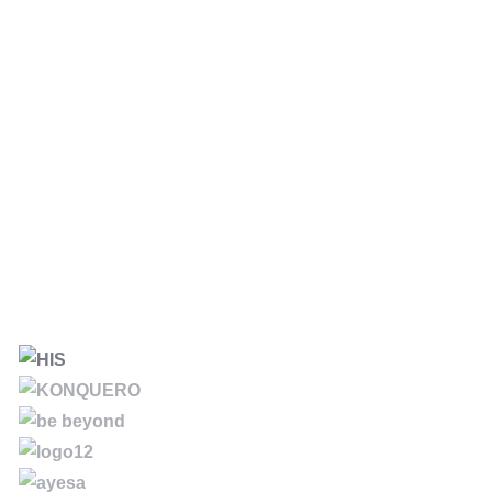
Antonio López
DIRECTOR EN GRUPO ESTIBADORA SEVILLANA
Pedro Ángel Flores Villarejo
JEFE DE SERVICIO, RESPONSABLE DE INSPECCIÓN EN L
DEPENDENCIA REGIONAL DE ADUANAS E II.EE. EN
SEVILLA