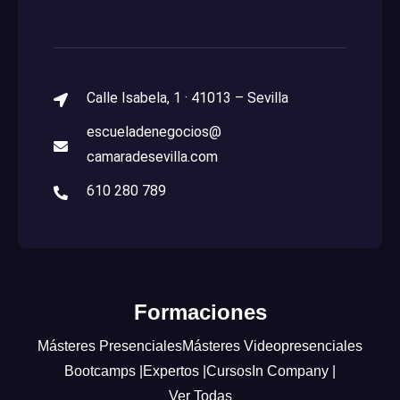
Calle Isabela, 1 · 41013 – Sevilla
escueladenegocios@
camaradesevilla.com
610 280 789
Formaciones
Másteres Presenciales
Másteres Videopresenciales
Bootcamps |
Expertos |
Cursos
In Company |
Ver Todas