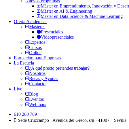
Nuevos Programas
Máster en Emprendimiento, Innovación y Desarr
Máster en AI & Engineering
Máster en Data Science & Machine Learning
Oferta Académica
Másteres
Presenciales
Videopresenciales
Expertos
Cursos
Online
Formación para Empresas
La Escuela
¿A qué precio pretendes trabajar?
Nosotros
Becas y Ayudas
Contacto
Live
Blog
Eventos
Webinars
610 280 789
Sede Cruzcampo - Avenida del Greco, s/n · 41007 – Sevilla