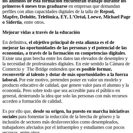
los alumnos de esta formación encuentran trabajo durante los
primeros 6 meses tras graduarse
en empresas que demandan
perfiles con altas capacidades digitales de la talla de
Repsol,
Mapfre, Deloitte, Telefónica, EY, L’Oréal, Loewe, Michael Page
o Sidertia
, entre otros.
Mejorar vidas a través de la educación
En definitiva,
el objetivo principal de esta alianza es el de
mejorar las oportunidades de las personas y el potencial de las
economías, a través de la formación en competencias digitales
.
Existe una gran brecha entre los datos tan elevados de desempleo y
la necesidad de profesionales digitales. En este sentido la Cámara de
Comercio y The Bridge entienden que
es posible formar,
reconvertir al talento y dotar de más oportunidades a la fuerza
laboral.
Por este motivo, pretenden poner en valor un modelo y
producto educativo de calidad, que genere valor para el alumno y la
economía. Pero sobre todo que sea accesible para el público en
general, desterrando la idea que solo las personas con más recursos
acceden a formación de calidad.
Es por ello que,
desde su origen, ha puesto en marcha iniciativas
sociales
para fomentar la reducción de la brecha de género y la
inclusión de sectores más desfavorecidos como desempleados,
trabajadores afectados por el infraempleo y estudiantes con pocos
recursos, entre otros.