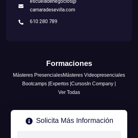
escueladenegocios@
camaradesevilla.com
610 280 789
Formaciones
Másteres Presenciales
Másteres Videopresenciales
Bootcamps |
Expertos |
Cursos
In Company |
Ver Todas
Solicita Más Información