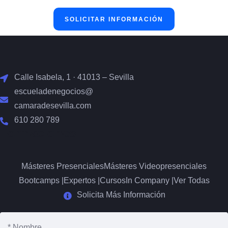
Calle Isabela, 1 · 41013 – Sevilla
escueladenegocios@
camaradesevilla.com
610 280 789
Formaciones
Másteres Presenciales
Másteres Videopresenciales
Bootcamps |
Expertos |
Cursos
In Company |
Ver Todas
Solicita Más Información