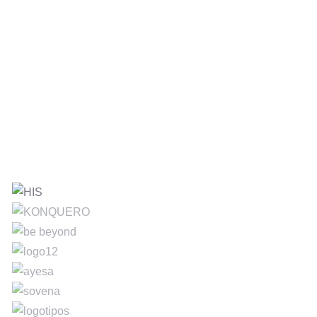
Alfonso Huerta
CONSULTOR DE COMUNICACIÓN, MARKETING Y
AUDIOVISUAL. EMPRENDEDOR ESPECIALIZADO EN
DISEÑAR E IMPULSAR PROYECTOS QUE COMBINAN
ESTRATEGIA, STORYTELLING E INTELIGENCIA ARTIFICIAL
PARA GENERAR INNOVACIÓN, IMPACTO Y NUEVAS
OPORTUNIDADES DE DESARROLLO.