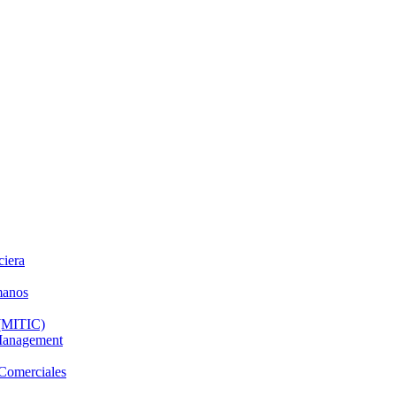
ciera
manos
 (MITIC)
 Management
 Comerciales