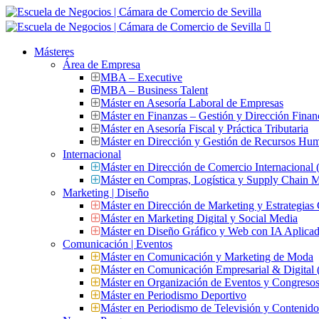
Másteres
Área de Empresa
MBA – Executive
MBA – Business Talent
Máster en Asesoría Laboral de Empresas
Máster en Finanzas – Gestión y Dirección Finan
Máster en Asesoría Fiscal y Práctica Tributaria
Máster en Dirección y Gestión de Recursos Hu
Internacional
Máster en Dirección de Comercio Internacional
Máster en Compras, Logística y Supply Chain
Marketing | Diseño
Máster en Dirección de Marketing y Estrategias
Máster en Marketing Digital y Social Media
Máster en Diseño Gráfico y Web con IA Aplica
Comunicación | Eventos
Máster en Comunicación y Marketing de Moda
Máster en Comunicación Empresarial & Digit
Máster en Organización de Eventos y Congres
Máster en Periodismo Deportivo
Máster en Periodismo de Televisión y Contenid