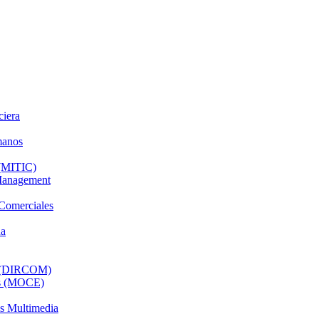
ciera
manos
 (MITIC)
 Management
 Comerciales
da
al (DIRCOM)
os (MOCE)
os Multimedia