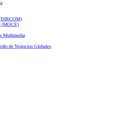
da
al (DIRCOM)
os (MOCE)
os Multimedia
ollo de Negocios Globales