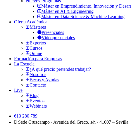
Nuevos Programas
Máster en Emprendimiento, Innovación y Desarr
Máster en AI & Engineering
Máster en Data Science & Machine Learning
Oferta Académica
Másteres
Presenciales
Videopresenciales
Expertos
Cursos
Online
Formación para Empresas
La Escuela
¿A qué precio pretendes trabajar?
Nosotros
Becas y Ayudas
Contacto
Live
Blog
Eventos
Webinars
610 280 789
Sede Cruzcampo - Avenida del Greco, s/n · 41007 – Sevilla